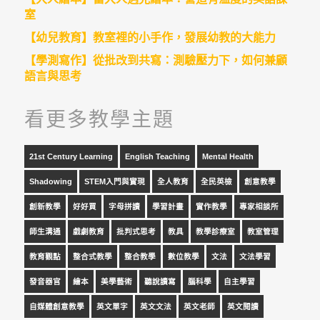
室
【幼兒教育】教室裡的小手作，發展幼教的大能力
【學測寫作】從批改到共寫：測驗壓力下，如何兼顧
語言與思考
看更多教學主題
21st Century Learning
English Teaching
Mental Health
Shadowing
STEM入門與實現
全人教育
全民英檢
創意教學
創新教學
好好買
字母拼讀
學習計畫
實作教學
專家相談所
師生溝通
戲劇教育
批判式思考
教具
教學診療室
教室管理
教育觀點
整合式教學
整合教學
數位教學
文法
文法學習
發音器官
繪本
美學藝術
聽說讀寫
腦科學
自主學習
自媒體創意教學
英文單字
英文文法
英文老師
英文閱讀