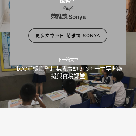
優勢？
作者
范雅筑 Sonya
更多文章來自 范雅筑 SONYA
下一篇文章
【CC前線直擊】混成活動 3+3，一手掌握虛
擬與實境課堂