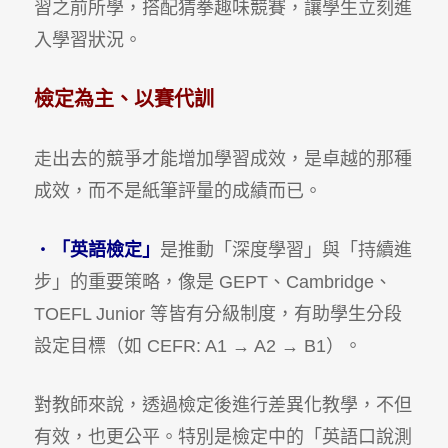
習之前所學，搭配猜拳趣味競賽，讓學生立刻進
入學習狀況。
檢定為主、以賽代訓
走出去的競爭才能增加學習成效，是卓越的那種
成效，而不是紙筆評量的成績而已。
・
「英語檢定」
是推動「深度學習」與「持續進
步」的重要策略，像是 GEPT、Cambridge、
TOEFL Junior 等皆有分級制度，有助學生分段
設定目標（如 CEFR: A1 → A2 → B1）。
對教師來說，透過檢定後進行差異化教學，不但
有效，也更公平。特別是檢定中的「英語口說測