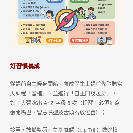
好習慣養成
從課前自主暖身開始，養成學生上課前先聆聽當
天課程「音檔」，並進行「自主口說暖身」，
如：大聲唸出 A~Z 字母 5 次（提醒：必須刻意
張開嘴巴，留意嘴型及舌頭擺放位置）；
接著，放鬆雙唇吐氣到氣竭（Lip Trill）做好換