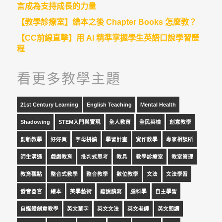
言成為支持成長的力量
【教學診療室】繪本之後 Chapter Books 怎麼教？
【CC前線直擊】用 AI 精準掌握學生英語口說學習歷
程
看更多教學主題
21st Century Learning
English Teaching
Mental Health
Shadowing
STEM入門與實現
全人教育
全民英檢
創意教學
創新教學
好好買
字母拼讀
學習計畫
實作教學
專家相談所
師生溝通
戲劇教育
批判式思考
教具
教學診療室
教室管理
教育觀點
整合式教學
整合教學
數位教學
文法
文法學習
發音器官
繪本
美學藝術
聽說讀寫
腦科學
自主學習
自媒體創意教學
英文單字
英文文法
英文老師
英文閱讀