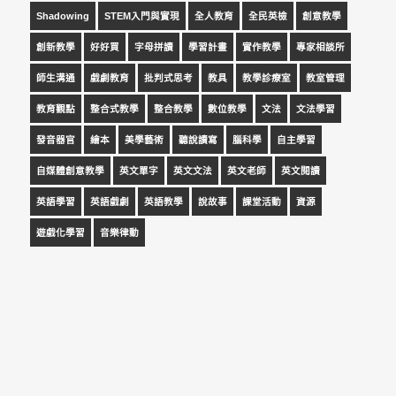
Shadowing
STEM入門與實現
全人教育
全民英檢
創意教學
創新教學
好好買
字母拼讀
學習計畫
實作教學
專家相談所
師生溝通
戲劇教育
批判式思考
教具
教學診療室
教室管理
教育觀點
整合式教學
整合教學
數位教學
文法
文法學習
發音器官
繪本
美學藝術
聽說讀寫
腦科學
自主學習
自媒體創意教學
英文單字
英文文法
英文老師
英文閱讀
英語學習
英語戲劇
英語教學
說故事
課堂活動
資源
遊戲化學習
音樂律動