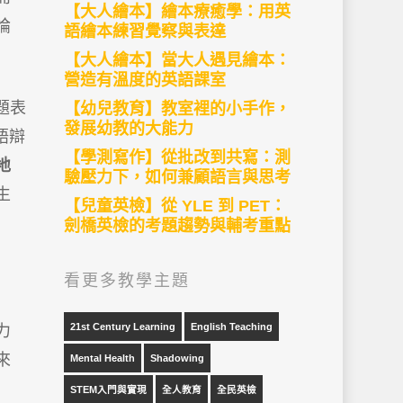
【大人繪本】繪本療癒學：用英
論
語繪本練習覺察與表達
【大人繪本】當大人遇見繪本：
營造有溫度的英語課室
題表
【幼兒教育】教室裡的小手作，
發展幼教的大能力
語辯
【學測寫作】從批改到共寫：測
地
驗壓力下，如何兼顧語言與思考
生
【兒童英檢】從 YLE 到 PET：
劍橋英檢的考題趨勢與輔考重點
看更多教學主題
21st Century Learning
English Teaching
力
來
Mental Health
Shadowing
STEM入門與實現
全人教育
全民英檢