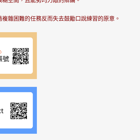
模糊空間，且能勢均力敵的辯論。
過複雜困難的任務反而失去鼓勵口說練習的原意。