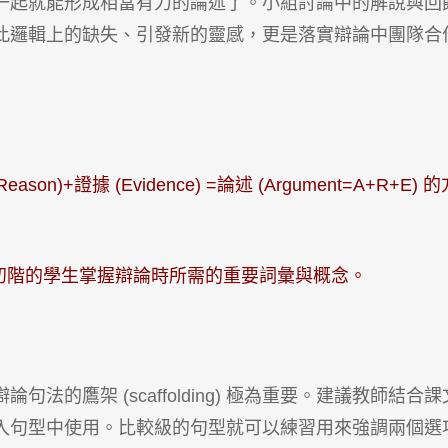
一起就能形成相當有力的論述了。小組討論中的解說與回
此邏輯上的缺失、引發新的靈感，更是落實辯論中團隊合
ason)+證據 (Evidence) =論述 (Argument=A+R+E) 
初階的學生掌握辯論時所需的重要詞彙與概念。
的鷹架 (scaffolding) 極為重要。建議教師結合課
入句型中使用。比較級的句型就可以練習用來強調兩個選