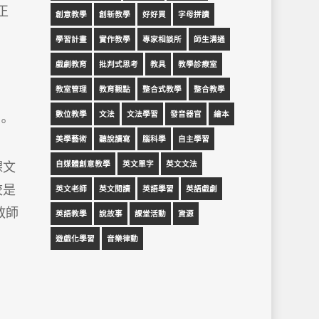
正
創意教學
創新教學
好好買
字母拼讀
學習計畫
實作教學
專家相談所
師生溝通
戲劇教育
批判式思考
教具
教學診療室
教室管理
教育觀點
整合式教學
整合教學
數位教學
文法
文法學習
發音器官
繪本
果。
美學藝術
聽說讀寫
腦科學
自主學習
自媒體創意教學
英文單字
英文文法
課文
校是
英文老師
英文閱讀
英語學習
英語戲劇
教師
英語教學
說故事
課堂活動
資源
遊戲化學習
音樂律動