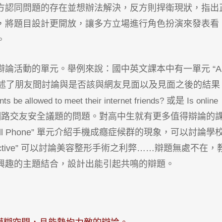
方認同問題的存在並想辦法解決，反方則捍衛現狀，指出
，將題目設計更開放，讓多方立場進行角色扮演來發表看
。
論活動的單元。舉例來說：國中英文課本中有一單元 “A
e Out”，其中描述了朋友間討論與是否該與網友見面以及見面之後的結
或是
ts be allowed to meet their internet friends?
Is online
網路交友安全議題的問題。對高中生就有更多值得辯論的
a Cell Phone” 單元介紹手機成癮症候群的現象，可以討論學
Attractive” 可以討論美容整形手術之利弊……辯題無處不在，
興趣的主題結合，設計出能引起共鳴的辯題。