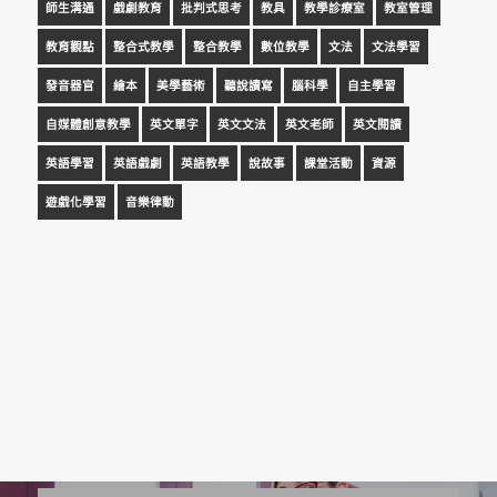
師生溝通
戲劇教育
批判式思考
教具
教學診療室
教室管理
教育觀點
整合式教學
整合教學
數位教學
文法
文法學習
發音器官
繪本
美學藝術
聽說讀寫
腦科學
自主學習
自媒體創意教學
英文單字
英文文法
英文老師
英文閱讀
英語學習
英語戲劇
英語教學
說故事
課堂活動
資源
遊戲化學習
音樂律動