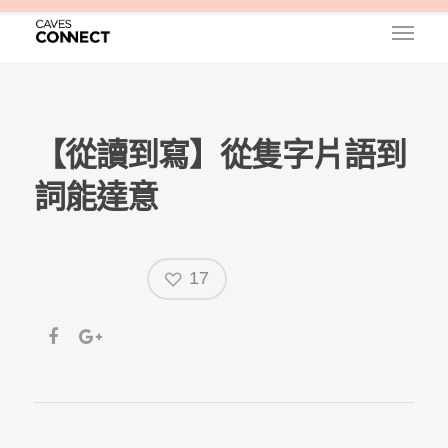
【從讀到寫】從隻字片語到
詞能達意
17