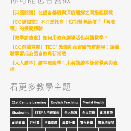
你可能也會喜歡
【英語閱讀】在語言基礎與深度理解之間搭起橋樑
【CC編輯室】不只是托育！短期營隊給孩子「有收
穫」的假期體驗
【教學診療室】如何用教育劇場活化英語教學？
【CC前線直擊】TIEC³ 敦煌創意實驗教育劇場：讓體
驗學習成為語言教育新常態
【大人繪本】繪本療癒學：用英語繪本練習覺察與表
達
看更多教學主題
21st Century Learning
English Teaching
Mental Health
Shadowing
STEM入門與實現
全人教育
全民英檢
創意教學
創新教學
好好買
字母拼讀
學習計畫
實作教學
專家相談所