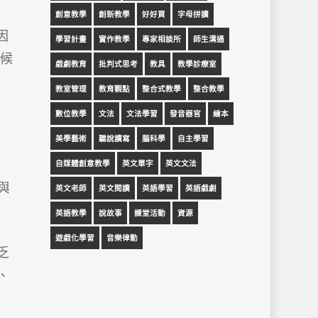
創意教學
創新教學
好好買
字母拼讀
因
學習計畫
實作教學
專家相談所
師生溝通
時候
戲劇教育
批判式思考
教具
教學診療室
教室管理
教育觀點
整合式教學
整合教學
數位教學
文法
文法學習
發音器官
繪本
美學藝術
聽說讀寫
腦科學
自主學習
自媒體創意教學
英文單字
英文文法
與
英文老師
英文閱讀
英語學習
英語戲劇
英語教學
說故事
課堂活動
資源
遊戲化學習
音樂律動
乏
、