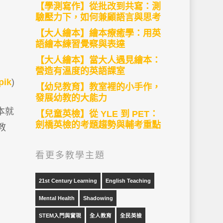
【學測寫作】從批改到共寫：測
驗壓力下，如何兼顧語言與思考
【大人繪本】繪本療癒學：用英
語繪本練習覺察與表達
【大人繪本】當大人遇見繪本：
營造有溫度的英語課室
pik
)
【幼兒教育】教室裡的小手作，
發展幼教的大能力
本就
【兒童英檢】從 YLE 到 PET：
劍橋英檢的考題趨勢與輔考重點
教
看更多教學主題
21st Century Learning
English Teaching
Mental Health
Shadowing
STEM入門與實現
全人教育
全民英檢