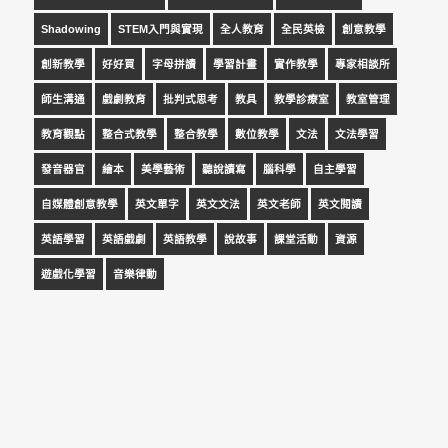
Shadowing
STEM入門與實現
全人教育
全民英檢
創意教學
創新教學
好好買
字母拼讀
學習計畫
實作教學
專家相談所
師生溝通
戲劇教育
批判式思考
教具
教學診療室
教室管理
教育觀點
整合式教學
整合教學
數位教學
文法
文法學習
發音器官
繪本
美學藝術
聽說讀寫
腦科學
自主學習
自媒體創意教學
英文單字
英文文法
英文老師
英文閱讀
英語學習
英語戲劇
英語教學
說故事
課堂活動
資源
遊戲化學習
音樂律動