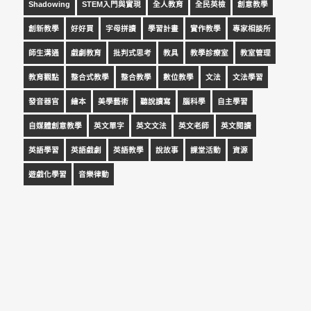
Shadowing
STEM入門與實現
全人教育
全民英檢
創意教學
創新教學
好好買
字母拼讀
學習計畫
實作教學
專家相談所
師生溝通
戲劇教育
批判式思考
教具
教學診療室
教室管理
教育觀點
整合式教學
整合教學
數位教學
文法
文法學習
發音器官
繪本
美學藝術
聽說讀寫
腦科學
自主學習
自媒體創意教學
英文單字
英文文法
英文老師
英文閱讀
英語學習
英語戲劇
英語教學
說故事
課堂活動
資源
遊戲化學習
音樂律動