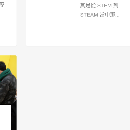
歷
其是從 STEM 到
STEAM 當中那...
28