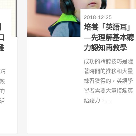
2018-12-25
】
培養「英語耳」
口
—先理解基本聽
難
力認知再教學
成功的聆聽技巧是隨
著時間的推移和大量
技巧
練習獲得的，英語學
較
習者需要大量接觸英
的
語聽力，...
活
26