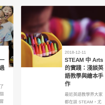
2018-12-11
一
STEAM 中 Arts
過
的實踐：淺談英
語教學與繪本手
作
了
個
最近英語教學界大家
嘗
都在談 STEAM，尤