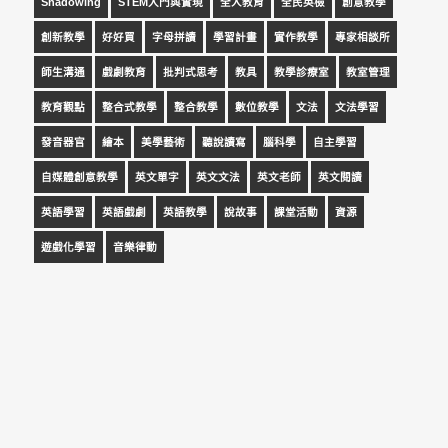
Shadowing
STEM入門與實現
全人教育
全民英檢
創意教學
創新教學
好好買
字母拼讀
學習計畫
實作教學
專家相談所
師生溝通
戲劇教育
批判式思考
教具
教學診療室
教室管理
教育觀點
整合式教學
整合教學
數位教學
文法
文法學習
發音器官
繪本
美學藝術
聽說讀寫
腦科學
自主學習
自媒體創意教學
英文單字
英文文法
英文老師
英文閱讀
英語學習
英語戲劇
英語教學
說故事
課堂活動
資源
遊戲化學習
音樂律動