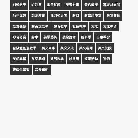
創新教學
好好買
字母拼讀
學習計畫
實作教學
專家相談所
師生溝通
戲劇教育
批判式思考
教具
教學診療室
教室管理
教育觀點
整合式教學
整合教學
數位教學
文法
文法學習
發音器官
繪本
美學藝術
聽說讀寫
腦科學
自主學習
自媒體創意教學
英文單字
英文文法
英文老師
英文閱讀
英語學習
英語戲劇
英語教學
說故事
課堂活動
資源
遊戲化學習
音樂律動