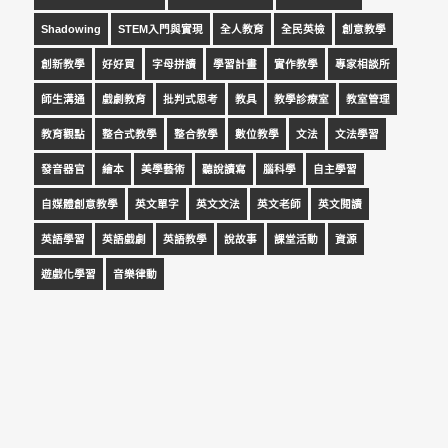
Shadowing
STEM入門與實現
全人教育
全民英檢
創意教學
創新教學
好好買
字母拼讀
學習計畫
實作教學
專家相談所
師生溝通
戲劇教育
批判式思考
教具
教學診療室
教室管理
教育觀點
整合式教學
整合教學
數位教學
文法
文法學習
發音器官
繪本
美學藝術
聽說讀寫
腦科學
自主學習
自媒體創意教學
英文單字
英文文法
英文老師
英文閱讀
英語學習
英語戲劇
英語教學
說故事
課堂活動
資源
遊戲化學習
音樂律動