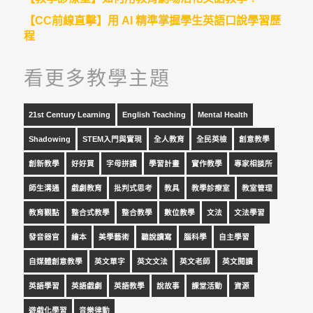
【CC前線直擊】用 AI 精準掌握學生英語口說學習歷
程
看更多教學主題
21st Century Learning
English Teaching
Mental Health
Shadowing
STEM入門與實現
全人教育
全民英檢
創意教學
創新教學
好好買
字母拼讀
學習計畫
實作教學
專家相談所
師生溝通
戲劇教育
批判式思考
教具
教學診療室
教室管理
教育觀點
整合式教學
整合教學
數位教學
文法
文法學習
發音器官
繪本
美學藝術
聽說讀寫
腦科學
自主學習
自媒體創意教學
英文單字
英文文法
英文老師
英文閱讀
英語學習
英語戲劇
英語教學
說故事
課堂活動
資源
遊戲化學習
音樂律動