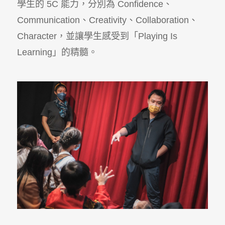
學生的
5C
能力，分別為
Confidence
、
Communication
、
Creativity
、
Collaboration
、
Character
，並讓學生感受到「
Playing Is
Learning
」的精髓。