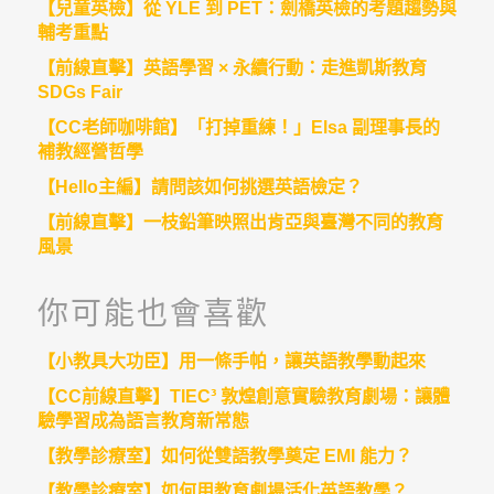
【兒童英檢】從 YLE 到 PET：劍橋英檢的考題趨勢與
輔考重點
【前線直擊】英語學習 × 永續行動：走進凱斯教育
SDGs Fair
【CC老師咖啡館】「打掉重練！」Elsa 副理事長的
補教經營哲學
【Hello主編】請問該如何挑選英語檢定？
【前線直擊】一枝鉛筆映照出肯亞與臺灣不同的教育
風景
你可能也會喜歡
【小教具大功臣】用一條手帕，讓英語教學動起來
【CC前線直擊】TIEC³ 敦煌創意實驗教育劇場：讓體
驗學習成為語言教育新常態
【教學診療室】如何從雙語教學奠定 EMI 能力？
【教學診療室】如何用教育劇場活化英語教學？