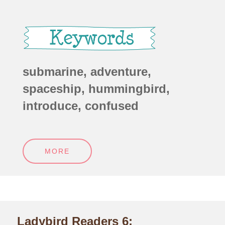
submarine, adventure,
spaceship, hummingbird,
introduce, confused
MORE
Ladybird Readers 6: