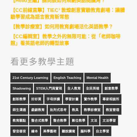
【Hello主編】請問該如何規劃英語閱讀角？
【CC前線直擊】TIEC³ 敦煌創意實驗教育劇場：讓體
驗學習成為語言教育新常態
【教學診療室】如何用教育劇場活化英語教學？
【CC編輯室】教學之外的無限可能：從「老師咖啡
館」看英語老師的轉型故事
看更多教學主題
21st Century Learning
English Teaching
Mental Health
Shadowing
STEM入門與實現
全人教育
全民英檢
創意教學
創新教學
好好買
字母拼讀
學習計畫
實作教學
專家相談所
師生溝通
戲劇教育
批判式思考
教具
教學診療室
教室管理
教育觀點
整合式教學
整合教學
數位教學
文法
文法學習
發音器官
繪本
美學藝術
聽說讀寫
腦科學
自主學習