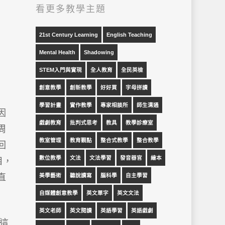
看更多教學主題
21st Century Learning
English Teaching
Mental Health
Shadowing
STEM入門與實現
全人教育
全民英檢
創意教學
創新教學
好好買
字母拼讀
學習計畫
實作教學
專家相談所
師生溝通
因
戲劇教育
批判式思考
教具
教學診療室
周
教室管理
教育觀點
整合式教學
整合教學
回
數位教學
文法
文法學習
發音器官
繪本
目，
直
美學藝術
聽說讀寫
腦科學
自主學習
自媒體創意教學
英文單字
英文文法
英文老師
英文閱讀
英語學習
英語戲劇
有這