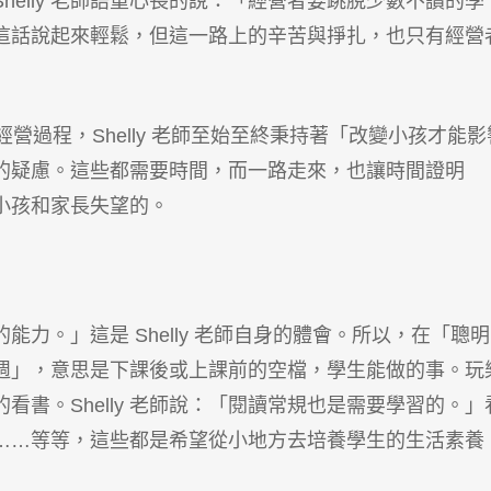
elly 老師語重心長的說：「經營者要跳脫少數不讀的學
這話說起來輕鬆，但這一路上的辛苦與掙扎，也只有經營
經營過程，Shelly 老師至始至終秉持著「改變小孩才能影
的疑慮。這些都需要時間，而一路走來，也讓時間證明
讓小孩和家長失望的。
力。」這是 Shelly 老師自身的體會。所以，在「聰
週」，意思是下課後或上課前的空檔，學生能做的事。玩
書。Shelly 老師說：「閱讀常規也是需要學習的。」
……等等，這些都是希望從小地方去培養學生的生活素養