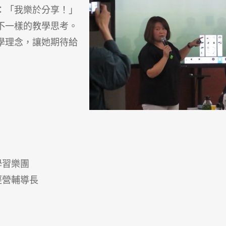
著：「我樂於分享！」
不一樣的教學思考。
學理念，讓她期待給
學習樂團
經營輔導長