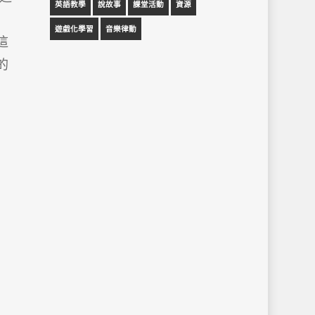
英語教學
說故事
課堂活動
資源
遊戲化學習
音樂律動
這
的