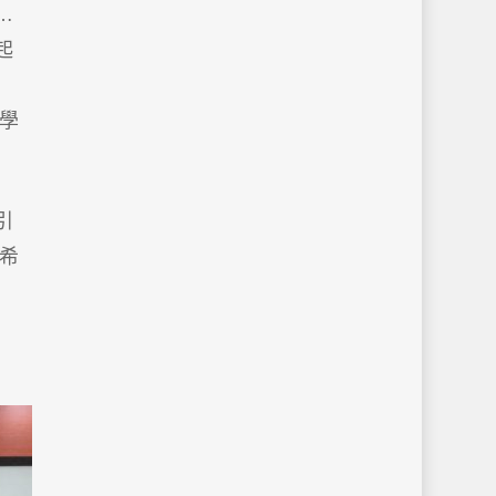
…
起
學
引
師希