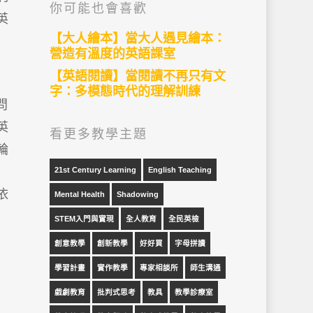
你可能也會喜歡
英
【大人繪本】當大人遇見繪本：
營造有溫度的英語課室
【英語閱讀】當閱讀不再只有文
字：多模態時代的理解訓練
問
英
看更多教學主題
輪
21st Century Learning
English Teaching
依
Mental Health
Shadowing
STEM入門與實現
全人教育
全民英檢
創意教學
創新教學
好好買
字母拼讀
學習計畫
實作教學
專家相談所
師生溝通
戲劇教育
批判式思考
教具
教學診療室