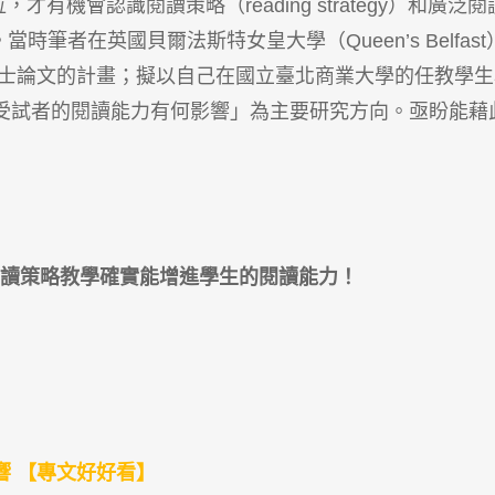
才有機會認識閱讀策略（reading strategy）和廣泛閱
研究。當時筆者在英國貝爾法斯特女皇大學（Queen’s Belfas
了博士論文的計畫；擬以自己在國立臺北商業大學的任教學生
受試者的閱讀能力有何影響」為主要研究方向。亟盼能藉
閱讀策略教學確實能增進學生的閱讀能力
！
響 【專文好好看】