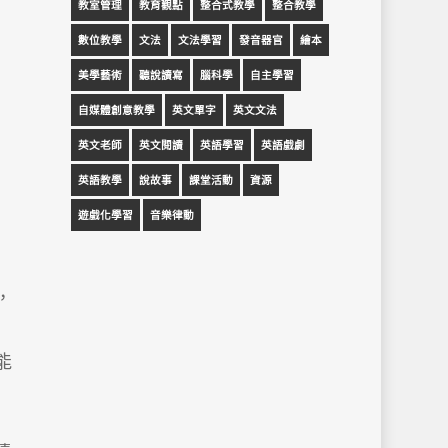
教室管理
教育觀點
整合式教學
整合教學
數位教學
文法
文法學習
發音器官
繪本
美學藝術
聽說讀寫
腦科學
自主學習
自媒體創意教學
英文單字
英文文法
英文老師
英文閱讀
英語學習
英語戲劇
英語教學
說故事
課堂活動
資源
遊戲化學習
音樂律動
，
能