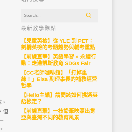
最新教學觀點
【兒童英檢】從 YLE 到 PET：
劍橋英檢的考題趨勢與輔考重點
【前線直擊】英語學習 × 永續行
動：走進凱斯教育 SDGs Fair
【CC老師咖啡館】「打掉重
練！」Elsa 副理事長的補教經營
哲學
【Hello主編】請問該如何挑選英
語檢定？
唸。
【前線直擊】一枝鉛筆映照出肯
，但
亞與臺灣不同的教育風景
一
們