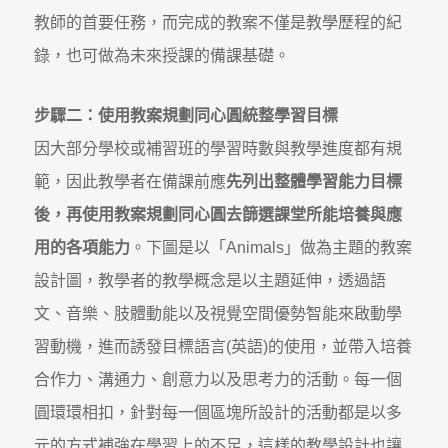
教師的首要任務，而完成的教案不僅是教學歷程的紀
錄，也可做為未來授課的備課基礎。
步驟二：使用教案規劃同心圓統整學習目標
因大部分學校或補習班的學習時數與教學進度都有規
範，因此教學者在備課前應
先列出整體學習能力目標
後，再使用教案規
劃同心圓去篩選課堂所能培養與應
用的各項能力
。下圖是以「Animals」做為主題的教案
設計圖，教學者的教學概念是以主題延伸，透過語
文、音樂、肢體動能以及視覺空間優勢智能來啟動學
習動機，進而誘發目標語言(英語)的使用，並帶入培養
合作力、溝通力、創意力以及思考力的活動。每一個
圓環環相扣，針對每一個區塊所設計的活動都是以多
元的方式補強在學習上的不足，這樣的教學設計也讓