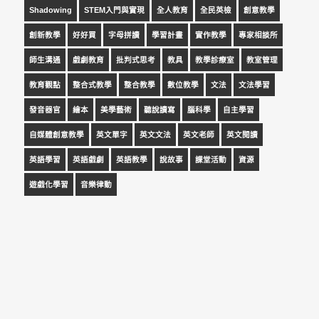
Shadowing
STEM入門與實現
全人教育
全民英檢
創意教學
創新教學
好好買
字母拼讀
學習計畫
實作教學
專家相談所
師生溝通
戲劇教育
批判式思考
教具
教學診療室
教室管理
教育觀點
整合式教學
整合教學
數位教學
文法
文法學習
發音器官
繪本
美學藝術
聽說讀寫
腦科學
自主學習
自媒體創意教學
英文單字
英文文法
英文老師
英文閱讀
英語學習
英語戲劇
英語教學
說故事
課堂活動
資源
遊戲化學習
音樂律動