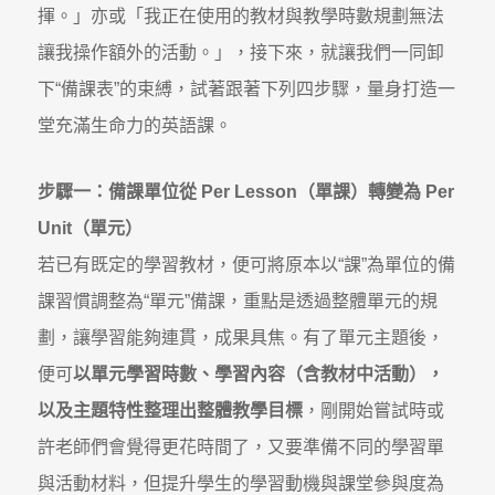
揮。」亦或「我正在使用的教材與教學時數規劃無法
讓我操作額外的活動。」，接下來，就讓我們一同卸
下“備課表”的束縛，試著跟著下列四步驟，量身打造一
堂充滿生命力的英語課。
步驟一：備課單位從 Per Lesson（單課）轉變為 Per
Unit（單元）
若已有既定的學習教材，便可將原本以“課”為單位的備
課習慣調整為“單元”備課，重點是透過整體單元的規
劃，讓學習能夠連貫，成果具焦。有了單元主題後，
便可
以單元學習時數、學習內容（含教材中活動），
以及主題特性整理出整體教學目標
，剛開始嘗試時或
許老師們會覺得更花時間了，又要準備不同的學習單
與活動材料，但提升學生的學習動機與課堂參與度為