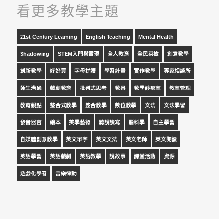
看更多教學主題
21st Century Learning
English Teaching
Mental Health
Shadowing
STEM入門與實現
全人教育
全民英檢
創意教學
創新教學
好好買
字母拼讀
學習計畫
實作教學
專家相談所
師生溝通
戲劇教育
批判式思考
教具
教學診療室
教室管理
教育觀點
整合式教學
整合教學
數位教學
文法
文法學習
發音器官
繪本
美學藝術
聽說讀寫
腦科學
自主學習
自媒體創意教學
英文單字
英文文法
英文老師
英文閱讀
英語學習
英語戲劇
英語教學
說故事
課堂活動
資源
遊戲化學習
音樂律動