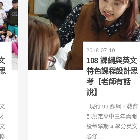
2018-07-19
文
108 課綱與英文
思
特色課程設計思
考【老師有話
說】
文
現行 99 課綱，教育
才
部規定高中三年需開
文
設每學期 4 學分英文
修
必修...