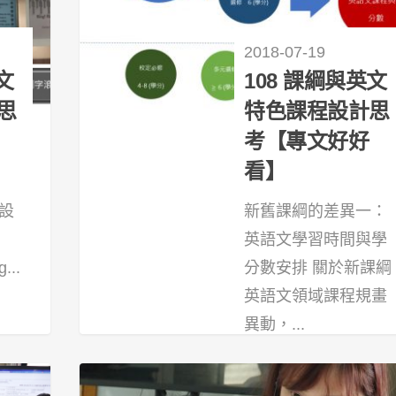
2018-07-19
文
108 課綱與英文
思
特色課程設計思
考【專文好好
看】
設
新舊課綱的差異一：
英語文學習時間與學
...
分數安排 關於新課綱
英語文領域課程規畫
39
異動，...