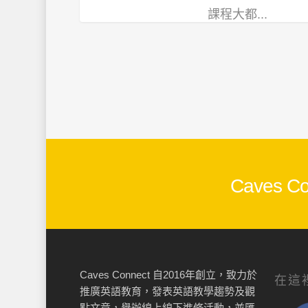
課程大都...
Caves
Caves Connect 自2016年創立，致力於
在這
推廣英語教育，發表英語教學趨勢及觀
點文章，舉辦線上線下進修活動，並匯