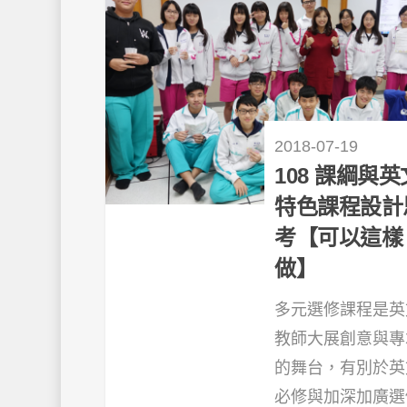
2018-07-19
108 課綱與英
特色課程設計
考【可以這樣
做】
多元選修課程是英
教師大展創意與專
的舞台，有別於英
必修與加深加廣選