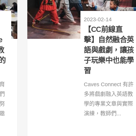
2023-02-14
【CC前線直
e
擊】自然融合英
教
語與戲劇，讓孩
的
子玩樂中也能學
習
育
Caves Connect 有許
們
多將戲劇融入英語教
努
學的專業文章與實際
邀
演練，教師們...