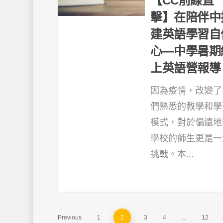
【CC前線直
擊】在陪伴中
建英語學習自
心—中學暑期
上英語營報導
因為疫情，改變了
們熟悉的教學和學
模式，對於偏遠地
學校的師生更是一
挑戰。本...
Previous
1
2
3
4
...
12