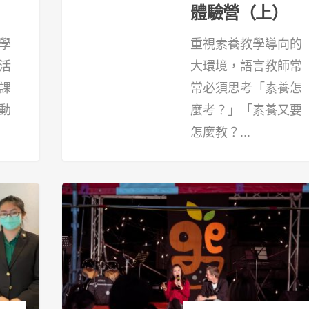
體驗營（上）
學
重視素養教學導向的
活
大環境，語言教師常
課
常必須思考「素養怎
動
麼考？」「素養又要
怎麼教？...
21