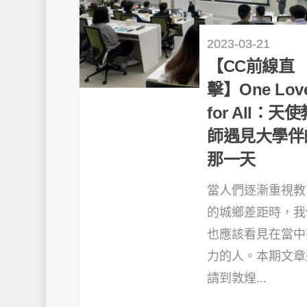
2023-03-21
【CC前線直
擊】One Lov
for All：天使
師遇見大學伴
那一天
當人們逐漸重視教
的城鄉差距時，我
也應該看見在當中
力的人。本期文章
請到敦煌...