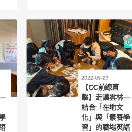
22
2022-08-23
【CC前線直
—
擊】走讀雲林—
結合「在地文
學
化」與「素養學
語
習」的職場英語