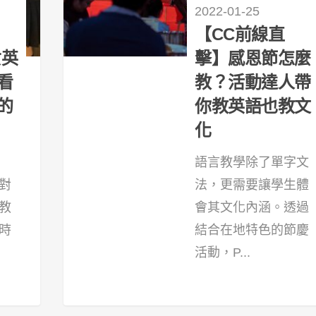
2022-01-25
【CC前線直
女英
擊】感恩節怎麼
看
教？活動達人帶
的
你教英語也教文
化
語言教學除了單字文
對
法，更需要讓學生體
教
會其文化內涵。透過
時
結合在地特色的節慶
活動，P...
22