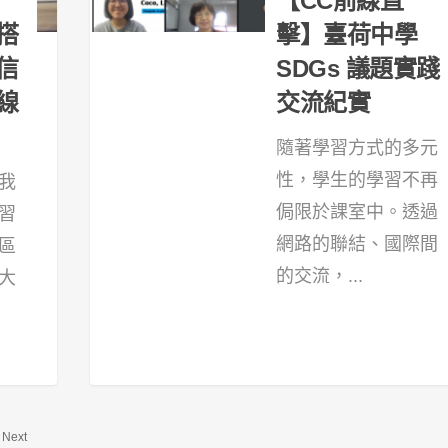
【CC前線直
搭
擊】臺荷中學
信
SDGs 議題實踐
線
交流紀實
隨著學習方式的多元
性，學生的學習不再
我
侷限於課室中。透過
習
網路的聯結、國際間
區
的交流，...
大
10
Next