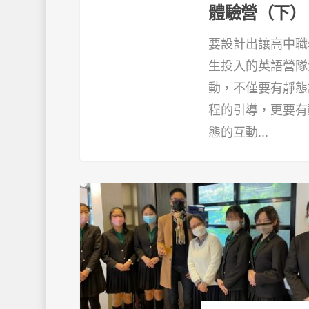
體驗營（下）
要設計出讓高中職
生投入的英語營隊
動，不僅要有靜態
程的引導，更要有
態的互動...