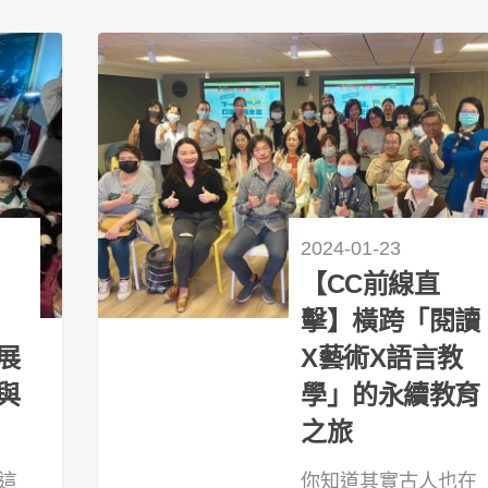
2024-01-23
【CC前線直
擊】橫跨「閱讀
展
X藝術X語言教
與
學」的永續教育
之旅
這
你知道其實古人也在