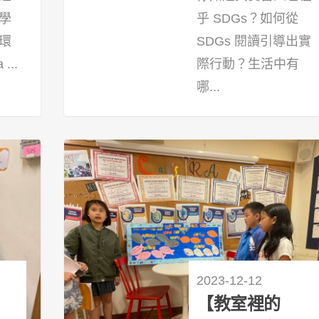
學
乎 SDGs？如何從
環
SDGs 閱讀引導出實
...
際行動？生活中有
哪...
19
2023-12-12
【教室裡的