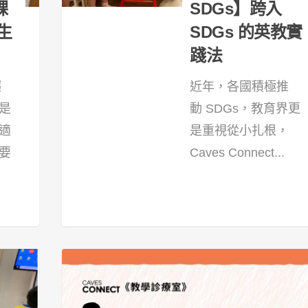
課
SDGs】跨入
生
SDGs 的英教實
踐法
趨
近年，各國積極推
是
動 SDGs，教育界更
適
是重視從小扎根，
要
Caves Connect...
20