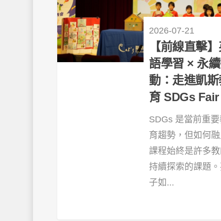
2026-07-21
【前線直擊】
語學習 × 永
動：走進凱斯
育 SDGs Fair
SDGs 是當前重
育趨勢，但如何融
課程始終是許多教
持續探索的課題。
子如...