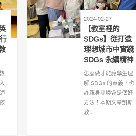
2024-02-27
英
【教室裡的
續行
SDGs】從打造
教
理想城市中實踐
SDGs 永續精神
要教
怎麼做才能讓學生理
入
解 SDGs 的意義？也
師
許親身參與會是個好
孩
方法！本期文章凱斯
教...
13