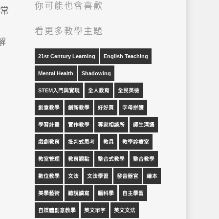
你可能也會喜歡
常
看更多教學主題
解
21st Century Learning
English Teaching
Mental Health
Shadowing
STEM入門與實現
全人教育
全民英檢
創意教學
創新教學
好好買
字母拼讀
學習計畫
實作教學
專家相談所
師生溝通
戲劇教育
批判式思考
教具
教學診療室
教室管理
教育觀點
整合式教學
整合教學
數位教學
文法
文法學習
發音器官
繪本
美學藝術
聽說讀寫
腦科學
自主學習
自媒體創意教學
英文單字
英文文法