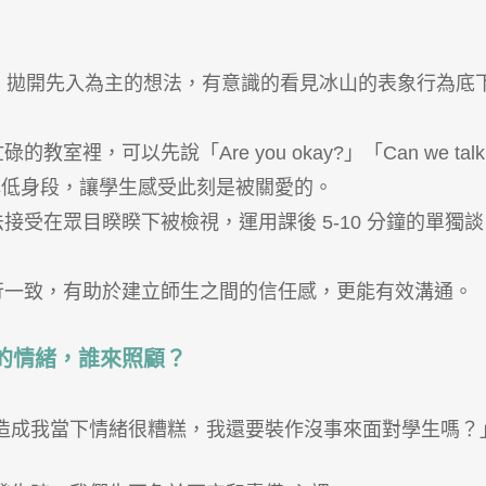
，拋開先入為主的想法，有意識的看見冰山的表象行為底
碌的教室裡，可以先說「Are you okay?」「Can we talk
o you.」並蹲低身段，讓學生感受此刻是被關愛的。
接受在眾目睽睽下被檢視，運用課後 5-10 分鐘的單獨談
行一致，有助於建立師生之間的信任感，更能有效溝通。
的情緒，誰來照顧？
造成我當下情緒很糟糕，我還要裝作沒事來面對學生嗎？