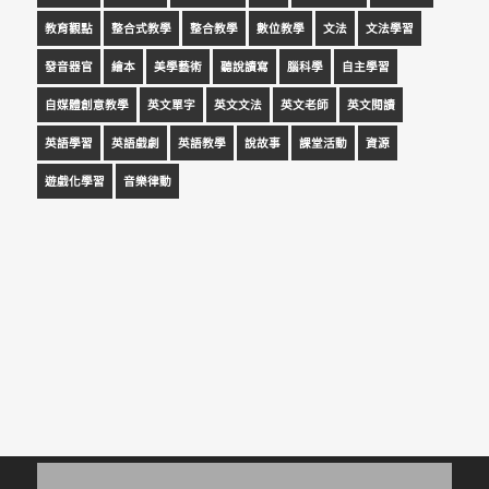
教育觀點
整合式教學
整合教學
數位教學
文法
文法學習
發音器官
繪本
美學藝術
聽說讀寫
腦科學
自主學習
自媒體創意教學
英文單字
英文文法
英文老師
英文閱讀
英語學習
英語戲劇
英語教學
說故事
課堂活動
資源
遊戲化學習
音樂律動