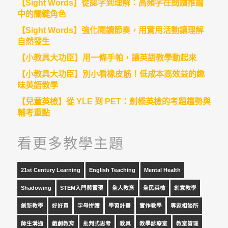
【Sight Words】從認字到理解：高頻字在閱讀推論
中的關鍵角色
【Sight Words】強化閱讀節奏，用實用活動讓理解
自然發生
【小教具大功臣】用一條手帕，讓英語教學動起來
【小教具大功臣】別小看橡皮筋！低成本高效益的趣
味英語教學
【兒童英檢】從 YLE 到 PET：劍橋英檢的考題趨勢與
輔考重點
看更多教學主題
21st Century Learning
English Teaching
Mental Health
Shadowing
STEM入門與實現
全人教育
全民英檢
創意教學
創新教學
好好買
字母拼讀
學習計畫
實作教學
專家相談所
師生溝通
戲劇教育
批判式思考
教具
教學診療室
教室管理