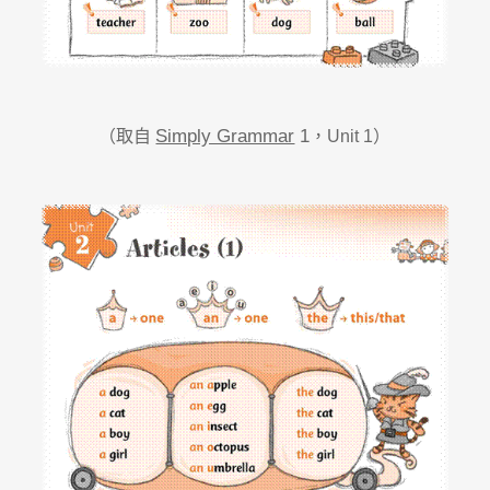
Simply Grammar
1
（取自
，Unit 1）