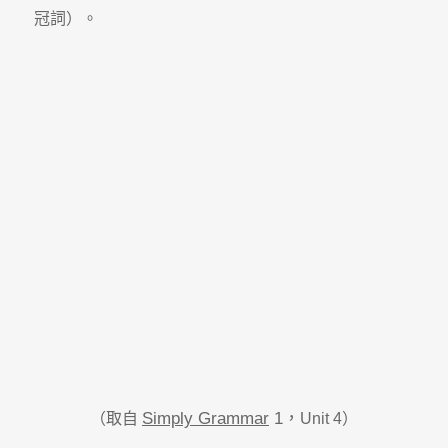
冠詞）。
Simply Grammar
1
，
（取自
Unit 4）