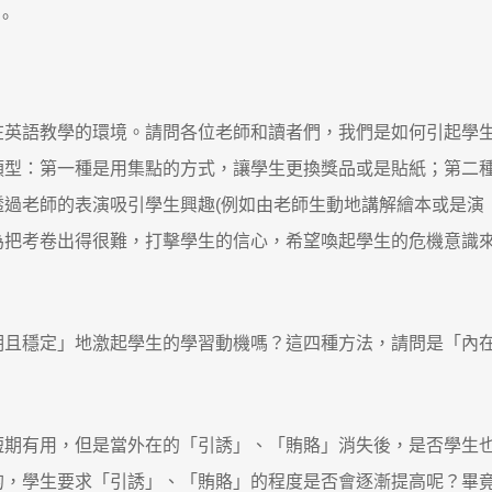
。
在英語教學的環境。請問各位老師和讀者們，我們是如何引起學
類型：第一種是用集點的方式，讓學生更換獎品或是貼紙；第二
過老師的表演吸引學生興趣(例如由老師生動地講解繪本或是演
為把考卷出得很難，打擊學生的信心，希望喚起學生的危機意識
期且穩定」地激起學生的學習動機嗎？這四種方法，請問是「內
短期有用，但是當外在的「引誘」、「賄賂」消失後，是否學生
的，學生要求「引誘」、「賄賂」的程度是否會逐漸提高呢？畢