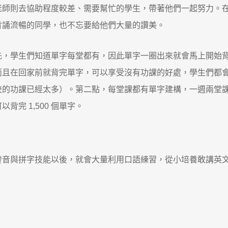
老師則去協助程度較差、需要幫忙的學生，帶著他們一起努力。
背誦流暢的同學，也不忘要給他們大量的讚美。
先，學生們知道單字每堂都有，因此單字一圈出來就會馬上開始
而且在回家前就背完單字，可以享受沒有功課的好處，學生們都
校的功課已經太多）。第二點，每堂課都有單字建構，一週兩堂
完 1,500 個單字。
發音與拼字技能以後，就會大量利用口語練習，從小培養敢講英