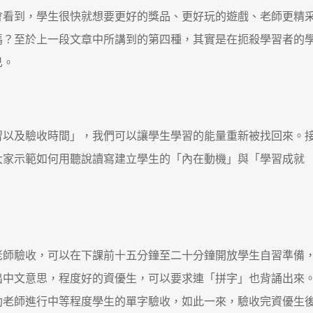
會看到，學生很快就想要更好的獎品、更好玩的遊戲、老師更精
嗎？至於上一段文章中所講到的第四種，其實是在扼殺學習者的
已。
習以及驗收時間」，我們可以讓學生學習的能量重新被找回來。
大家示範如何用聽說讀寫建立學生的「內在動機」與「學習成就
老師驗收，可以在下課前十五分鐘至二十分鐘開放學生自習準備
出中文意思，程度好的資優生，可以要求連「拼字」也背誦出來
助老師進行中等程度學生的單字驗收，如此一來，驗收完資優生