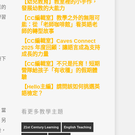
【幼兒教育】教室裡的小手作，
采的
發展幼教的大能力
學習
【CC編輯室】教學之外的無限可
能：從「老師咖啡館」看英語老
師的轉型故事
【CC編輯室】Caves Connect
2025 年度回顧：讓語言成為支持
成長的力量
接下
【CC編輯室】不只是托育！短期
營隊給孩子「有收穫」的假期體
驗
【Hello主編】請問該如何挑選英
語檢定？
，當
看更多教學主題
。另
21st Century Learning
English Teaching
後，