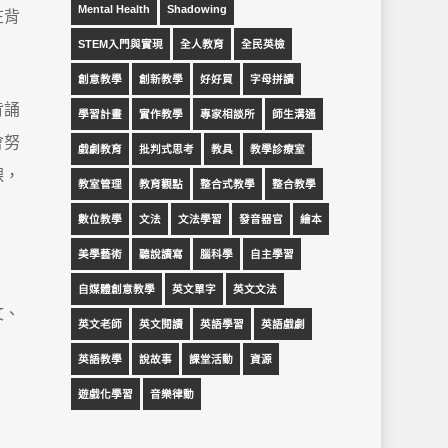
Mental Health
Shadowing
在背
STEM入門與實現
全人教育
全民英檢
創意教學
創新教學
好好買
字母拼讀
背誦
學習計畫
實作教學
專家相談所
師生溝通
會努
戲劇教育
批判式思考
教具
教學診療室
課，
教室管理
教育觀點
整合式教學
整合教學
數位教學
文法
文法學習
發音器官
繪本
美學藝術
聽說讀寫
腦科學
自主學習
自媒體創意教學
英文單字
英文文法
文、
英文老師
英文閱讀
英語學習
英語戲劇
英語教學
說故事
課堂活動
資源
遊戲化學習
音樂律動