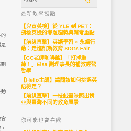
最新教學觀點
【兒童英檢】從 YLE 到 PET：
劍橋英檢的考題趨勢與輔考重點
生的
【前線直擊】英語學習 × 永續行
種是
動：走進凱斯教育 SDGs Fair
【CC老師咖啡館】「打掉重
練！」Elsa 副理事長的補教經營
來刺
哲學
【Hello主編】請問該如何挑選英
語檢定？
在動
【前線直擊】一枝鉛筆映照出肯
亞與臺灣不同的教育風景
也會
你可能也會喜歡
竟，