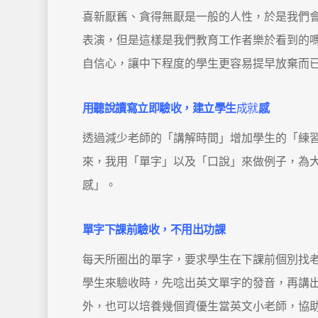
喜新厭舊、貪得無厭是一般的人性，於是我們
表演，但是這樣是我們教育工作者樂於看到的
自信心，讓中下程度的學生更容易提早放棄而
用聽說讀寫立即驗收，
建立學生
成就
感
透過減少老師的「講解時間」增加學生的「練
來，我用「單字」以及「口說」來做例子，為
感」。
單字下課前驗收
，
不用出功課
每天所圈出的單字，要求學生在下課前個別找
學生來驗收時，先唸出英文單字的發音，再講
外，也可以培養幾個資優生當英文小老師，協