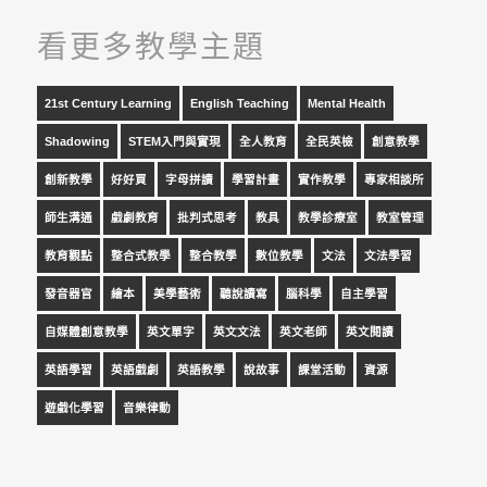
看更多教學主題
21st Century Learning
English Teaching
Mental Health
Shadowing
STEM入門與實現
全人教育
全民英檢
創意教學
創新教學
好好買
字母拼讀
學習計畫
實作教學
專家相談所
師生溝通
戲劇教育
批判式思考
教具
教學診療室
教室管理
教育觀點
整合式教學
整合教學
數位教學
文法
文法學習
發音器官
繪本
美學藝術
聽說讀寫
腦科學
自主學習
自媒體創意教學
英文單字
英文文法
英文老師
英文閱讀
英語學習
英語戲劇
英語教學
說故事
課堂活動
資源
遊戲化學習
音樂律動