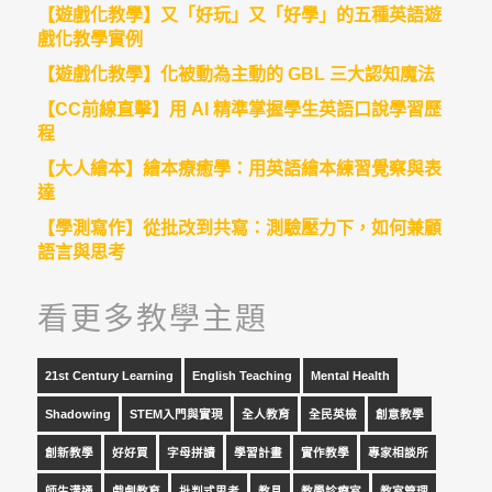
【遊戲化教學】又「好玩」又「好學」的五種英語遊
戲化教學實例
【遊戲化教學】化被動為主動的 GBL 三大認知魔法
【CC前線直擊】用 AI 精準掌握學生英語口說學習歷
程
【大人繪本】繪本療癒學：用英語繪本練習覺察與表
達
【學測寫作】從批改到共寫：測驗壓力下，如何兼顧
語言與思考
看更多教學主題
21st Century Learning
English Teaching
Mental Health
Shadowing
STEM入門與實現
全人教育
全民英檢
創意教學
創新教學
好好買
字母拼讀
學習計畫
實作教學
專家相談所
師生溝通
戲劇教育
批判式思考
教具
教學診療室
教室管理