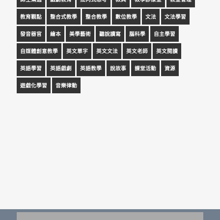
教育觀點
整合式教學
整合教學
數位教學
文法
文法學習
發音器官
繪本
美學藝術
聽說讀寫
腦科學
自主學習
自媒體創意教學
英文單字
英文文法
英文老師
英文閱讀
英語學習
英語戲劇
英語教學
說故事
課堂活動
資源
遊戲化學習
音樂律動