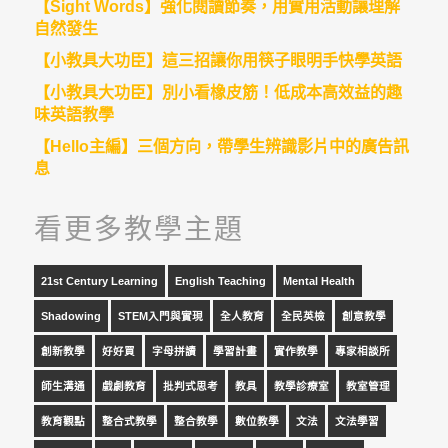
【Sight Words】強化閱讀節奏，用實用活動讓理解
自然發生
【小教具大功臣】這三招讓你用筷子眼明手快學英語
【小教具大功臣】別小看橡皮筋！低成本高效益的趣
味英語教學
【Hello主編】三個方向，帶學生辨識影片中的廣告訊
息
看更多教學主題
21st Century Learning
English Teaching
Mental Health
Shadowing
STEM入門與實現
全人教育
全民英檢
創意教學
創新教學
好好買
字母拼讀
學習計畫
實作教學
專家相談所
師生溝通
戲劇教育
批判式思考
教具
教學診療室
教室管理
教育觀點
整合式教學
整合教學
數位教學
文法
文法學習