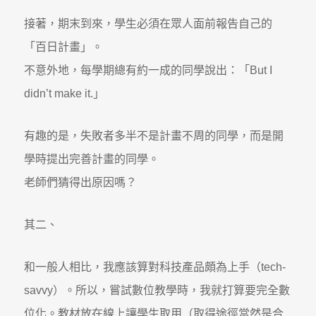
接著，期末到來，學生必須在眾人面前報告自己的
「百日計畫」。
不意外地，每學期總有約一成的同學說出：「But I
didn’t make it.」
有趣的是，失敗者多半不是計畫不周的同學，而是開
學時提出完善計畫的同學。
老師們猜得出原因嗎？
其二、
和一般人相比，我應該算對科技產品頗為上手（tech-
savvy）。所以，嘗試數位教學時，我就打算要完全數
位化。教材放在線上讓學生取用（取得途徑當然是合