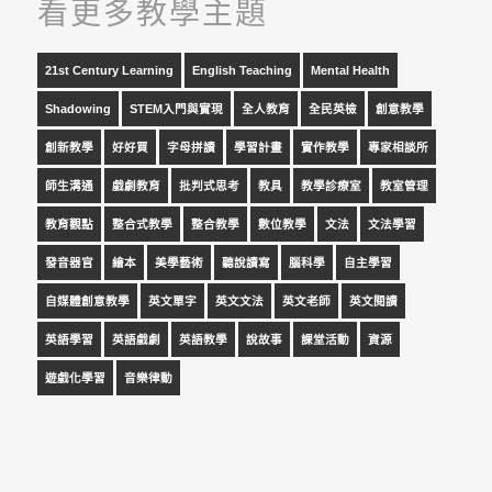
看更多教學主題
21st Century Learning
English Teaching
Mental Health
Shadowing
STEM入門與實現
全人教育
全民英檢
創意教學
創新教學
好好買
字母拼讀
學習計畫
實作教學
專家相談所
師生溝通
戲劇教育
批判式思考
教具
教學診療室
教室管理
教育觀點
整合式教學
整合教學
數位教學
文法
文法學習
發音器官
繪本
美學藝術
聽說讀寫
腦科學
自主學習
自媒體創意教學
英文單字
英文文法
英文老師
英文閱讀
英語學習
英語戲劇
英語教學
說故事
課堂活動
資源
遊戲化學習
音樂律動