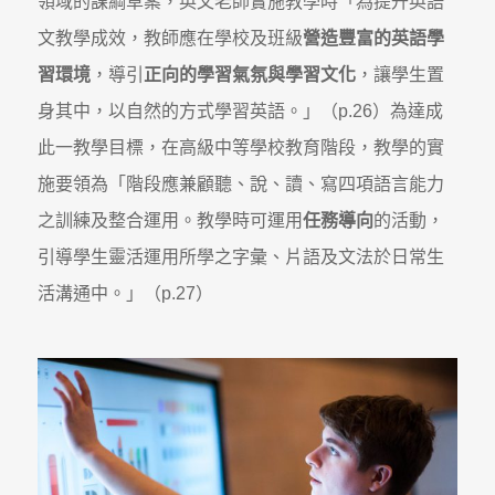
領域的課綱草案，英文老師實施教學時「為提升英語
文教學成效，教師應在學校及班級
營造豐富的英語學
習環境
，導引
正向的學習氣氛與學習文化
，讓學生置
身其中，以自然的方式學習英語。」（p.26）為達成
此一教學目標，在高級中等學校教育階段，教學的實
施要領為「階段應兼顧聽、說、讀、寫四項語言能力
之訓練及整合運用。教學時可運用
任務導向
的活動，
引導學生靈活運用所學之字彙、片語及文法於日常生
活溝通中。」（p.27）