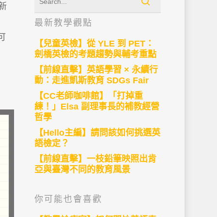
新
最新教學觀點
可
【兒童英檢】從 YLE 到 PET：
劍橋英檢的考題趨勢與輔考重點
【前線直擊】英語學習 × 永續行
動：走進凱斯教育 SDGs Fair
【CC老師咖啡館】「打掉重
練！」Elsa 副理事長的補教經營
哲學
【Hello主編】請問該如何挑選英
語檢定？
【前線直擊】一枝鉛筆映照出肯
亞與臺灣不同的教育風景
你可能也會喜歡