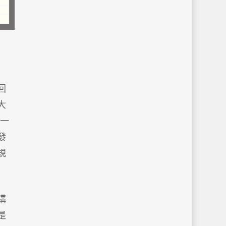
回
大
第一
發
規
構
是