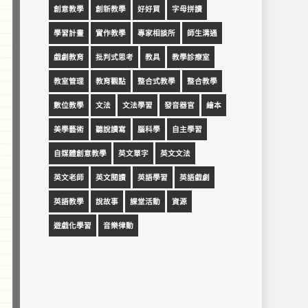
創意教學
創新教學
好好買
字母拼讀
學習計畫
實作教學
專家相談所
師生溝通
戲劇教育
批判式思考
教具
教學診療室
教室管理
教育觀點
整合式教學
整合教學
數位教學
文法
文法學習
發音器官
繪本
美學藝術
聽說讀寫
腦科學
自主學習
自媒體創意教學
英文單字
英文文法
英文老師
英文閱讀
英語學習
英語戲劇
英語教學
說故事
課堂活動
資源
遊戲化學習
音樂律動