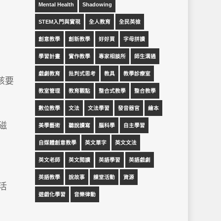
Mental Health
Shadowing
STEM入門與實現
全人教育
全民英檢
創意教學
創新教學
好好買
字母拼讀
學習計畫
實作教學
專家相談所
師生溝通
戲劇教育
批判式思考
教具
教學診療室
該要
教室管理
教育觀點
整合式教學
整合教學
數位教學
文法
文法學習
發音器官
繪本
磁
美學藝術
聽說讀寫
腦科學
自主學習
自媒體創意教學
英文單字
英文文法
英文老師
英文閱讀
英語學習
英語戲劇
英語教學
說故事
課堂活動
資源
活
遊戲化學習
音樂律動