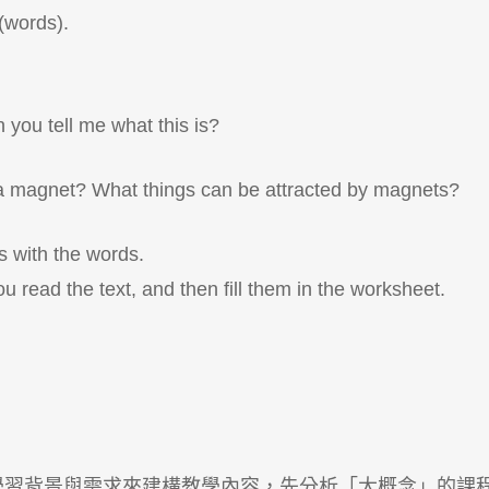
 (words).
u tell me what this is?
gnet? What things can be attracted by magnets?
 with the words.
u read the text, and then fill them in the worksheet.
學習背景與需求來建構教學內容，先分析「大概念」的課