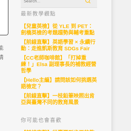
最新教學觀點
【兒童英檢】從 YLE 到 PET：
劍橋英檢的考題趨勢與輔考重點
【前線直擊】英語學習 × 永續行
能
動：走進凱斯教育 SDGs Fair
情
【CC老師咖啡館】「打掉重
練！」Elsa 副理事長的補教經營
哲學
【Hello主編】請問該如何挑選英
語檢定？
【前線直擊】一枝鉛筆映照出肯
亞與臺灣不同的教育風景
你可能也會喜歡