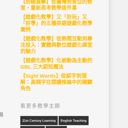
【前線直擊】從臺灣到肯亞的教
室，重新思考教學這件事
【遊戲化教學】又「好玩」又
「好學」的五種英語遊戲化教學
實例
【遊戲化教學】從熱鬧互動到專
注投入：實體與數位遊戲化課堂
的魅力
【遊戲化教學】化被動為主動的
GBL 三大認知魔法
【Sight Words】從認字到理
解：高頻字在閱讀推論中的關鍵
角色
看更多教學主題
用
21st Century Learning
English Teaching