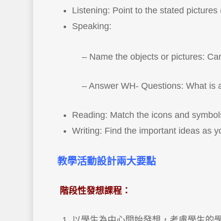
Listening: Point to the stated pictures
Speaking:
– Name the objects or pictures: Can yo
– Answer WH- Questions: What is a ma
Reading: Match the icons and symbols
Writing: Find the important ideas as yo
教學活動設計兩大要點
階段性發想課程：
以學生為中心開始發想，考慮學生的