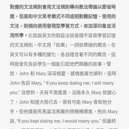
對應的文法規則會用文法規則導向教法帶過以節省時
間，但是和中文思考模式不同或相對難記憶、使用的
文法，則傾向使用發現型學習方式，來加深印象並活
用所學。
比如說英文的假設法就是個不容易學習記憶
的文法規則，中文用「如果」一詞就帶過的概念，在
英文可以有多種的變化，各自隱含著不同的概念，這
時我會先告訴學生一個能引起他們興趣的故事。譬
如，John 和 Mary 深深相愛，感情進展也順利，這時
John 告訴 Mary, “ If you keep dating me, I will marry
you.” 沒想到，天有不測風雲，沒過多久 Mary 就變心
了，John 知道大勢已去，很有可能 Mary 會和他分
手，但他還是死馬當活馬醫的想賭賭運氣，他向 Mary
說, “If you kept dating me, I would marry you.” 但最終