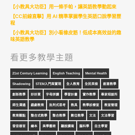
【小教具大功臣】用一條手帕，讓英語教學動起來
【CC前線直擊】用 AI 精準掌握學生英語口說學習歷
程
【小教具大功臣】別小看橡皮筋！低成本高效益的趣
味英語教學
看更多教學主題
21st Century Learning
English Teaching
Mental Health
Shadowing
STEM入門與實現
全人教育
全民英檢
創意教學
創新教學
好好買
字母拼讀
學習計畫
實作教學
專家相談所
師生溝通
戲劇教育
批判式思考
教具
教學診療室
教室管理
教育觀點
整合式教學
整合教學
數位教學
文法
文法學習
發音器官
繪本
美學藝術
聽說讀寫
腦科學
自主學習