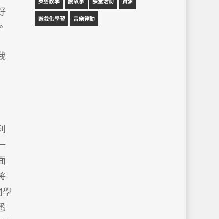
英語教學
說故事
課堂活動
資源
好
遊戲化學習
音樂律動
。
我
利
一
面
將
問學
熟悉