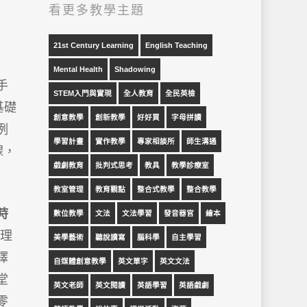
看更多教學主題
21st Century Learning
English Teaching
Mental Health
Shadowing
手
STEM入門與實現
全人教育
全民英檢
基礎
創意教學
創新教學
好好買
字母拼讀
例
學習計畫
實作教學
專家相談所
師生溝通
課，
戲劇教育
批判式思考
教具
教學診療室
教室管理
教育觀點
整合式教學
整合教學
時
數位教學
文法
文法學習
發音器官
繪本
理
美學藝術
聽說讀寫
腦科學
自主學習
擇
自媒體創意教學
英文單字
英文文法
堂
英文老師
英文閱讀
英語學習
英語戲劇
零