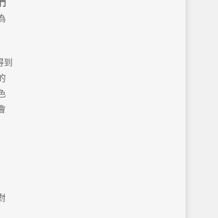
們
為
得到
的
色
會
對