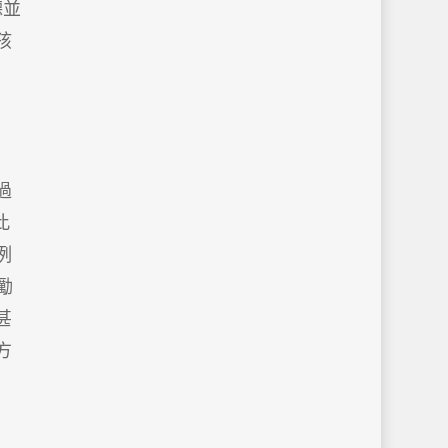
聽並
孩
過
此
例
鼓勵
甚
方