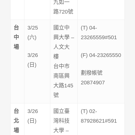
九如一
路720號
台
3/25
國立中
(T) 04-
中
(六)
興大學 –
23265559#501
場
人文大
3/26
(F) 04-23265550
樓
(日)
台中市
劃撥帳號
南區興
20874907
大路145
號
台
3/26
國立臺
(T) 02-
北
(日)
灣科技
87928621#591
場
大學 –