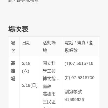
訊，即完成報名
場次表
場
日期
活動場
電話 / 傳真 / 劃
次
地
撥帳號
高
3/18
國立科
(T)07-5615716
雄
(六)
學工藝
(F) 07-5318700
場
博物館 –
3/19(日)
南館
劃撥帳號
高雄市
41699626
三民區