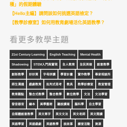
穫」的假期體驗
【Hello主編】請問該如何挑選英語檢定？
【教學診療室】如何用教育劇場活化英語教學？
看更多教學主題
21st Century Learning
English Teaching
Mental Health
Shadowing
STEM入門與實現
全人教育
全民英檢
創意教學
創新教學
好好買
字母拼讀
學習計畫
實作教學
專家相談所
師生溝通
戲劇教育
批判式思考
教具
教學診療室
教室管理
教育觀點
整合式教學
整合教學
數位教學
文法
文法學習
發音器官
繪本
美學藝術
聽說讀寫
腦科學
自主學習
自媒體創意教學
英文單字
英文文法
英文老師
英文閱讀
英語學習
英語戲劇
英語教學
說故事
課堂活動
資源