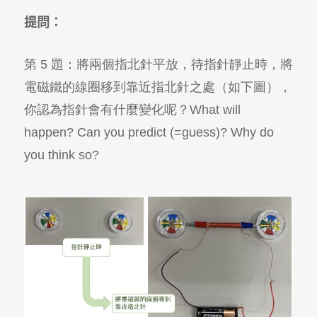
提問：
第 5 題
：將兩個指北針平放，
待指
針靜止時
，
將
電磁鐵
的線圈移到
靠近指北針
之處（如下圖），
你認為指針會有什麼變化呢？
What will
happen? Can you predict (=guess)? Why do
you think so?