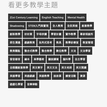
看更多教學主題
21st Century Learning
English Teaching
Mental Health
Shadowing
STEM入門與實現
全人教育
全民英檢
創意教學
創新教學
好好買
字母拼讀
學習計畫
實作教學
專家相談所
師生溝通
戲劇教育
批判式思考
教具
教學診療室
教室管理
教育觀點
整合式教學
整合教學
數位教學
文法
文法學習
發音器官
繪本
美學藝術
聽說讀寫
腦科學
自主學習
自媒體創意教學
英文單字
英文文法
英文老師
英文閱讀
英語學習
英語戲劇
英語教學
說故事
課堂活動
資源
遊戲化學習
音樂律動