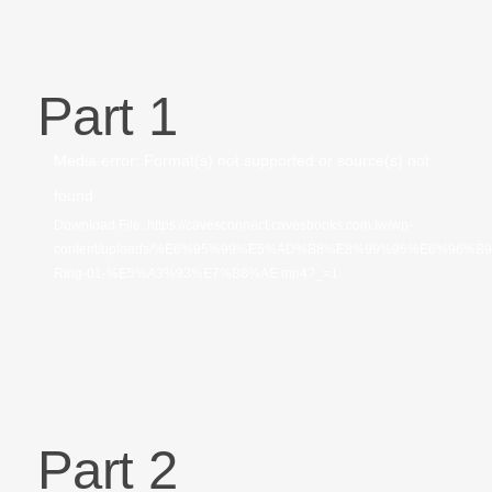
Part 1
視
Media error: Format(s) not supported or source(s) not
訊
found
播
Download File: https://cavesconnect.cavesbooks.com.tw/wp-
content/uploads/%E6%95%99%E5%AD%B8%E8%99%95%E6%96%B
放
Ring-01-%E5%A3%93%E7%B8%AE.mp4?_=1
器
Part 2