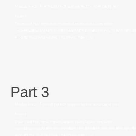
視
Media error: Format(s) not supported or source(s) not
訊
found
播
Download File: https://cavesconnect.cavesbooks.com.tw/wp-
content/uploads/%E6%95%99%E5%AD%B8%E8%99%95%E6%96%B
放
Ring-02-%E5%A3%93%E7%B8%AE.mp4?_=2
器
Part 3
視
Media error: Format(s) not supported or source(s) not
訊
found
播
Download File: https://cavesconnect.cavesbooks.com.tw/wp-
content/uploads/%E6%95%99%E5%AD%B8%E8%99%95%E6%96%B
放
Ring-03-%E5%A3%93%E7%B8%AE.mp4?_=3