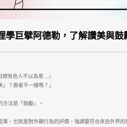
理學巨擘阿德勒，了解讚美與鼓
ob!，但總有些人不以為意…」
美」？兩者不一樣嗎？」
的方法是「鼓勵」。
結果，也就是對外顯行為的評價，強調要符合來自外界的