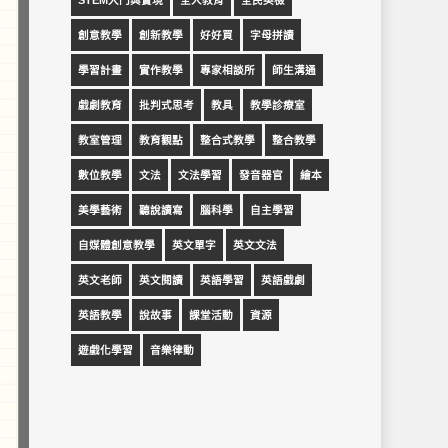
STEM入門與實現
全人教育
全民英檢
創意教學
創新教學
好好買
字母拼讀
學習計畫
實作教學
專家相談所
師生溝通
戲劇教育
批判式思考
教具
教學診療室
教室管理
教育觀點
整合式教學
整合教學
數位教學
文法
文法學習
發音器官
繪本
美學藝術
聽說讀寫
腦科學
自主學習
自媒體創意教學
英文單字
英文文法
英文老師
英文閱讀
英語學習
英語戲劇
英語教學
說故事
課堂活動
資源
遊戲化學習
音樂律動