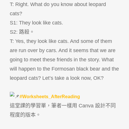
T: Right. What do you know about leopard
cats?
S1: They look like cats.
S2: 路殺。
T: Yes, they look like cats. And some of them
are run over by cars. And it seems that we are
going to meet these friends in the story. What
will happen to the Formosan black bear and the
leopard cats? Let’s take a look now, OK?
#Worksheets_AfterReading
這堂課的學習單，筆者一樣用 Canva 設計不同
程度的版本。