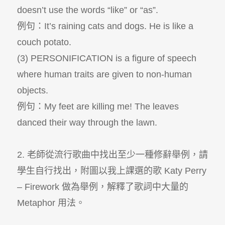
doesn’t use the words “like” or “as”.
例句：It’s raining cats and dogs. He is like a
couch potato.
(3) PERSONIFICATION is a figure of speech
where human traits are given to non-human
objects.
例句：My feet are killing me! The leaves
danced their way through the lawn.
2. 老師從流行歌曲中找出至少一種修辭舉例，請
學生自行找出，附圖以我上課選的歌 Katy Perry
– Firework 做為舉例，解釋了歌詞中大量的
Metaphor 用法。