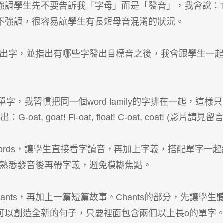
告訴我「字母」而是「發音」，我會說：Tell me the soun
不強調，很容易讓學生有長短母音混淆的狀況。
之後再秀出字，並指出有哪些字發出目標音之後，我會跟學生
o音的單字，我習慣把同一個word family的字排在一起
t, goat! Fl-oat, float! C-oat, coat! (影片請見留
onics words，讓學生直接看字讀音，再加上字義，搭配
等到他們熟悉發音後再帶字義，避免模糊焦點。
幾個chants，再加上一篇短篇故事。Chants的部分，先
可以創造全新的句子，只要裡面包含兩個以上長o的單字