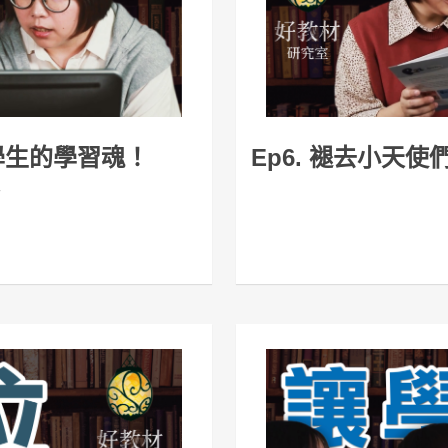
Ep6. 褪去小天
醒學生的學習魂！
》