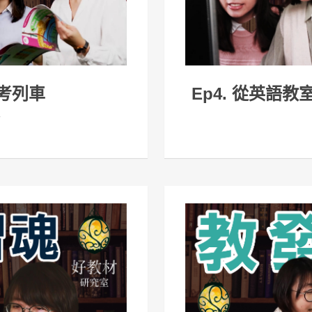
思考列車
Ep4. 從英語
》