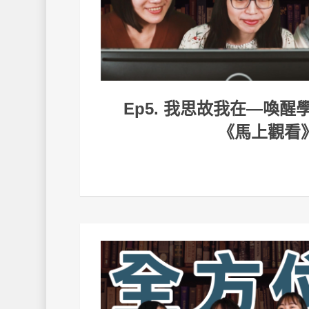
Ep5. 我思故我在—喚
《馬上觀看