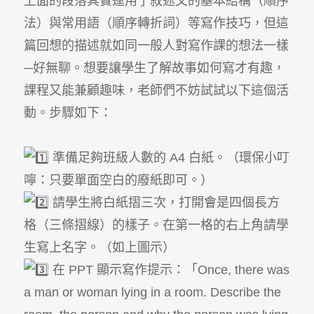
上面的段落其實運用了敘述文的基本結構（順序
法）與常用語（順序轉折詞）等寫作技巧，但這
篇回想的描述就如同一般人對寫作課的想法一樣
─好無聊。想要讓學生了解故事如何寫才有趣，
課程又能兼顧趣味，老師們不妨試試以下這個活
動。步驟如下：
準備足夠班級人數的 A4 白紙。（環保小叮
嚀：只要單面空白的廢紙即可。）
請學生將白紙摺三次，打開會是四個長方
格（三條摺線）的樣子。在第一格的右上角請學
生寫上名字。（如上圖示）
在 PPT 顯示寫作提示：「Once, there was
a man or woman lying in a room. Describe the