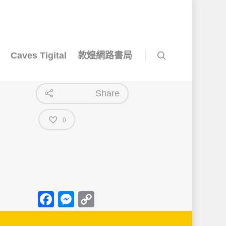
Caves Tigital
敦煌網路書局
Share
0
Facebook
Messenger
Copy
Link