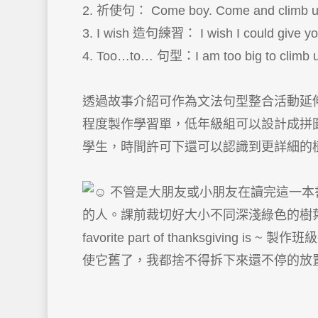
2. 祈使句： Come boy. Come and climb up m
3. I wish 造句練習： I wish I could give you 
4. Too…to… 句型：I am too big to climb up t
透過故事介紹可作為文法句型整合活動延伸造句練習。跨學
程度製作學習單，低年級組可以設計成拼圖；
學生，時間許可下還可以認識到更詳細的
不管是大朋友或小朋友在讀完這一本
的人。課前裁切好大小不同深淺綠色的樹葉中，請學生
favorite part of thanksgivi
使它舊了，我都捨不得拆下來還不停的放