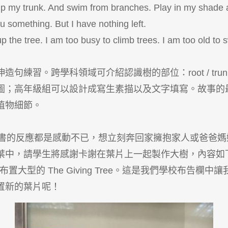
y trunk. And swim from branches. Play in my shade 
something. But I have nothing left.
he tree. I am too busy to climb trees. I am too old to 
科領域可介紹認識樹的部位：root / trunk/ branch / 
高年級組可以設計成寫生素描以及文字填寫。故事的最後可以
植物細節。
書的反應都是感動不已，想立刻奔回家擁抱家人或爸爸媽
將感謝卡謝在葉片上一起製作大樹，內容如下：I am thankf
ng is ~ 製作班級布置大型的 The Giving Tree。這是
置新的葉片呢！