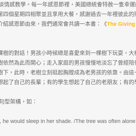
談情感教學。每一年感恩節裡，美國總統會特赦一隻幸運
第四個星期四相聚並且享用大餐，感謝過去一年裡彼此的
介紹感恩節由來，我們通常會共讀一本書：《
The Giving
棵樹的對話！男孩小時候總是喜愛來到一棵樹下玩耍，大
樹依然為此而開心；走入家庭的男孩慢慢地淡忘了曾經陪
樹下，此時，老樹立刻挺起胸膛成為老男孩的依靠。由這
想起了自己的長輩；有的學生想起了自己的老朋友；有的
句型架構，如：
ld sleep in her shade. /The tree was often alone./ 