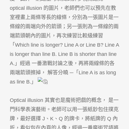
optical illusion 的圖片，老師們也可以預先在教
室裡畫上兩條等長的線條，分別為一張圖片是一
條線的兩端向外的箭頭；另一張則為一條線的兩
端箭頭朝內的圖片，再次練習比較級練習
「Which line is longer? Line A or Line B? Line A
is longer than line B. Line B is shorter than line
A.」經過 一番激戰討論之後，再將兩線條的各
兩端箭頭擦掉， 解答分曉 ─「Line A is as long
as line B.」
Optical illusion 其實也是魔術把戲的概念， 是一
門科學表演藝術。老師可以用一張紙鈔包住撲克
牌，最好選擇 J、K、Q 的牌卡，將紙牌的 Q 內
折，看似包在內頁的人像，經過一番魔術咒語將