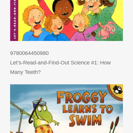
9780064450980
Let’s-Read-and-Find-Out Science #1: How
Many Teeth?