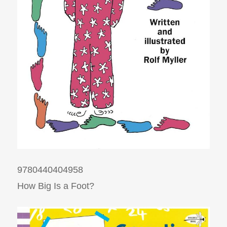
9780440404958
How Big Is a Foot?