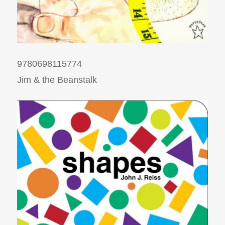
9780698115774
Jim & the Beanstalk