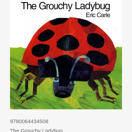
9780064434508
The Grouchy Ladybug