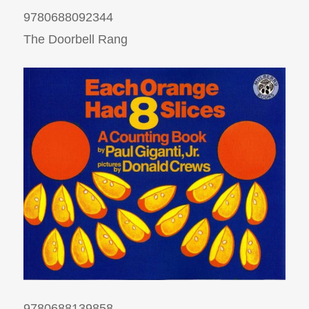
9780688092344
The Doorbell Rang
9780688139858