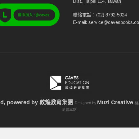
Dist., Taipei 114, Taiwan
聯絡電話：(02) 8792-5024
E-mail: service@cavesbooks.c
ved, powered by
敦煌教育集團
Muzi Creative
. Designed by
. 
瀏覽本站.